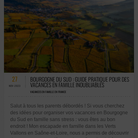
0 COMMENTAIRES / 0 VOTES
27
BOURGOGNE DU SUD : GUIDE PRATIQUE POUR DES
VACANCES EN FAMILLE INOUBLIABLES
NOV-2023
VACANCES EN FAMILLE EN FRANCE
Salut à tous les parents débordés ! Si vous cherchez
des idées pour organiser vos vacances en Bourgogne
du Sud en famille sans stress : vous êtes au bon
endroit ! Mon escapade en famille dans les Verts
Vallons en Saône-et-Loire, nous a permis de découvrir