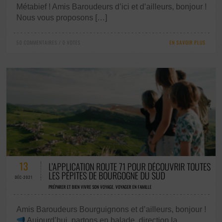
Métabief ! Amis Baroudeurs d’ici et d’ailleurs, bonjour !
Nous vous proposons […]
50 COMMENTAIRES / 0 VOTES
EN SAVOIR PLUS
112 COMMENTAIRES / 0 VOTES
13
L’APPLICATION ROUTE 71 POUR DÉCOUVRIR TOUTES
LES PÉPITES DE BOURGOGNE DU SUD
DÉC-2021
PRÉPARER ET BIEN VIVRE SON VOYAGE
,
VOYAGER EN FAMILLE
Amis Baroudeurs Bourguignons et d’ailleurs, bonjour !
Aujourd’hui, partons en balade, direction la