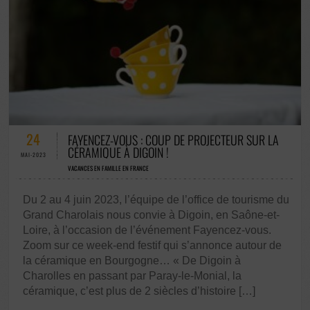
0 COMMENTAIRES / 0 VOTES
24
FAYENCEZ-VOUS : COUP DE PROJECTEUR SUR LA
CÉRAMIQUE À DIGOIN !
MAI-2023
VACANCES EN FAMILLE EN FRANCE
Du 2 au 4 juin 2023, l’équipe de l’office de tourisme du
Grand Charolais nous convie à Digoin, en Saône-et-
Loire, à l’occasion de l’événement Fayencez-vous.
Zoom sur ce week-end festif qui s’annonce autour de
la céramique en Bourgogne… « De Digoin à
Charolles en passant par Paray-le-Monial, la
céramique, c’est plus de 2 siècles d’histoire […]