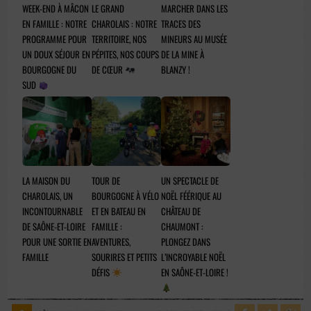
WEEK-END À MÂCON
LE GRAND
MARCHER DANS LES
EN FAMILLE : NOTRE
CHAROLAIS : NOTRE
TRACES DES
PROGRAMME POUR
TERRITOIRE, NOS
MINEURS AU MUSÉE
UN DOUX SÉJOUR EN
PÉPITES, NOS COUPS
DE LA MINE À
BOURGOGNE DU
DE CŒUR
BLANZY !
SUD
LA MAISON DU
TOUR DE
UN SPECTACLE DE
CHAROLAIS, UN
BOURGOGNE À VÉLO
NOËL FÉÉRIQUE AU
INCONTOURNABLE
ET EN BATEAU EN
CHÂTEAU DE
DE SAÔNE-ET-LOIRE
FAMILLE :
CHAUMONT :
POUR UNE SORTIE EN
AVENTURES,
PLONGEZ DANS
FAMILLE
SOURIRES ET PETITS
L’INCROYABLE NOËL
DÉFIS
EN SAÔNE-ET-LOIRE !