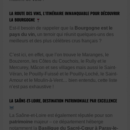
LA ROUTE DES VINS, L’ITINÉRAIRE IMMANQUABLE POUR DÉCOUVRIR
LA BOURGOGNE
Est-il besoin de rappeler que la
Bourgogne est le
pays du vin,
un terroir qui réunit quelques-uns des
meilleurs et des plus célèbres crus français ?
C’est ici, en effet, que l’on trouve le Maranges, le
Bouzeron, les Côtes du Couchois, le Rully et le
Mercurey, Mâcon et ses villages mais aussi le Saint-
Véran, le Pouilly-Fuissé et le Pouilly-Loché, le Saint-
Amour et le Moulin-à-Vent… bien entendu, cette liste
n’est pas exhaustive !
LA SAÔNE-ET-LOIRE, DESTINATION PATRIMONIALE PAR EXCELLENCE
La Saône-et-Loire est également réputée pour son
patrimoine
majeur – ce département héberge
notamment la
Basilique du Sacré-Cœur à Paray-le-