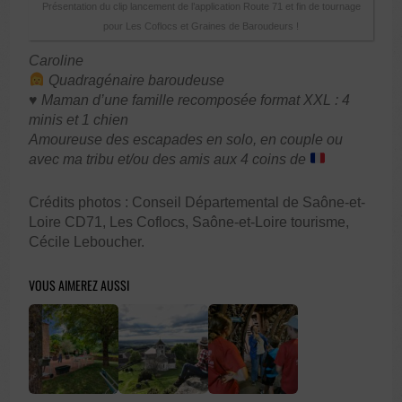
Présentation du clip lancement de l’application Route 71 et fin de tournage
pour Les Coflocs et Graines de Baroudeurs !
Caroline
Quadragénaire baroudeuse
♥️ Maman d’une famille recomposée format XXL : 4
minis et 1 chien
Amoureuse des escapades en solo, en couple ou
avec ma tribu et/ou des amis aux 4 coins de
Crédits photos : Conseil Départemental de Saône-et-
Loire CD71, Les Coflocs,
Saône-et-Loire tourisme,
Cécile Leboucher.
VOUS AIMEREZ AUSSI