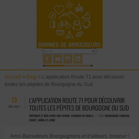
Accueil
>
Blog
>
L’application Route 71 pour découvrir
toutes les pépites de Bourgogne du Sud
13
L’APPLICATION ROUTE 71 POUR DÉCOUVRIR
TOUTES LES PÉPITES DE BOURGOGNE DU SUD
DÉC-2021
PRÉPARER ET BIEN VIVRE SON VOYAGE
,
VOYAGER EN FAMILLE
/ TAGS:
BOURGOGNE-FRANCHE-
COMTÉ
,
SAÔNE-ET-LOIRE
Amis Baroudeurs Bourguignons et d’ailleurs, bonjour
!