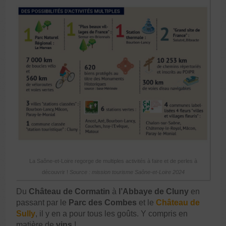
La Saône-et-Loire regorge de multiples activités à faire et de perles à
découvrir !
Source : mission tourisme Saône-et-Loire 2024
Du
Château de Cormatin
à
l’Abbaye de Cluny
en
passant par le
Parc des Combes
et le
Château de
Sully
, il y en a pour tous les goûts. Y compris en
matière de
vins
!