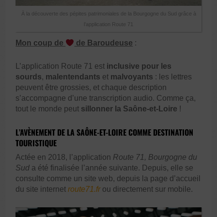
À la découverte des pépites patrimoniales de la Bourgogne du Sud grâce à
l’application Route 71
Mon coup de
de Baroudeuse
:
L’application Route 71 est
inclusive pour les
sourds
,
malentendants
et
malvoyants
: les lettres
peuvent être grossies, et chaque description
s’accompagne d’une transcription audio. Comme ça,
tout le monde peut
sillonner la Saône-et-Loire
!
L’AVÈNEMENT DE LA SAÔNE-ET-LOIRE COMME DESTINATION
TOURISTIQUE
Actée en 2018, l’application
Route 71, Bourgogne du
Sud
a été finalisée l’année suivante. Depuis, elle se
consulte comme un site web, depuis la page d’accueil
du site internet
route71.fr
ou directement sur mobile.