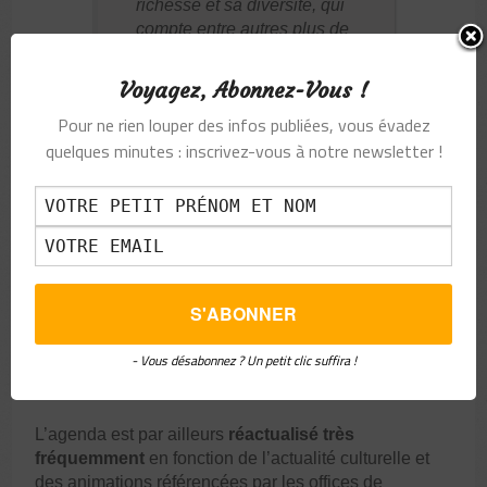
richesse et sa diversité, qui
compte entre autres plus de
300 édifices romans et 189
châteaux !
Voyagez, Abonnez-Vous !
Pour ne rien louper des infos publiées, vous évadez
L’application affiche ainsi une
série de
quelques minutes : inscrivez-vous à notre newsletter !
pictogrammes
qui permettent, à travers
l’arborescence, de découvrir toutes les infos utiles sur
:
les
vins
;
les
restaurants
;
les
hébergements
;
les
sites à visiter
;
les
parcs d’attraction
;
- Vous désabonnez ? Un petit clic suffira !
les
activités de la saison
.
L’agenda est par ailleurs
réactualisé très
fréquemment
en fonction de l’actualité culturelle et
des animations référencées par les offices de