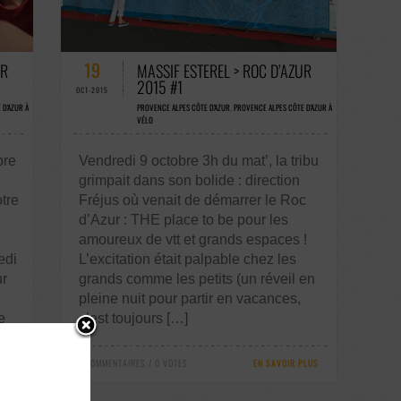
1 COMMENTAIRES / 0 VOTES
19
UR
MASSIF ESTEREL > ROC D’AZUR
2015 #1
OCT-2015
 D'AZUR À
PROVENCE ALPES CÔTE D'AZUR
,
PROVENCE ALPES CÔTE D'AZUR À
VÉLO
bre
Vendredi 9 octobre 3h du mat’, la tribu
grimpait dans son bolide : direction
tre
Fréjus où venait de démarrer le Roc
d’Azur : THE place to be pour les
amoureux de vtt et grands espaces !
edi
L’excitation était palpable chez les
ur
grands comme les petits (un réveil en
pleine nuit pour partir en vacances,
e
c’est toujours […]
1 COMMENTAIRES / 0 VOTES
EN SAVOIR PLUS
PLUS