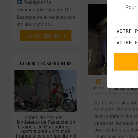
Rejoignez la
Pour 
communauté Graines De
Baroudeurs et recevez nos
meilleurs plans !
Je m'abonne !
– LA TRIBU DES BAROUDEURS –
56 COMMENTAIRE
05
RHÔNE-ALPE
OCT-2015
AUVERGNE
,
DESTINATI
Après avoir sillonné 
sous une chaleur ca
avait contraint à si
4 fans de 2 roues –
fondateurs de l’association
verres en terrasse,
Graines De Baroudeurs –
pour éviter la déshy
partent pour un tour de
France à vélo en famille > 6
l’hypoglycémie (poi