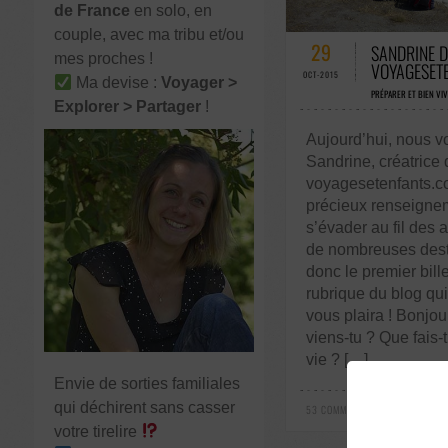
de France
en solo, en
53 COMMENTAIRE
couple, avec ma tribu et/ou
29
SANDRINE D
mes proches !
VOYAGESET
OCT-2015
Ma devise :
Voyager >
PRÉPARER ET BIEN VI
Explorer > Partager
!
Aujourd’hui, nous v
Sandrine, créatrice 
voyagesetenfants.c
précieux renseigne
s’évader au fil des a
de nombreuses desti
donc le premier bill
rubrique du blog qui
vous plaira ! Bonjou
viens-tu ? Que fais-
vie ? […]
Envie de sorties familiales
qui déchirent sans casser
53 COMMENTAIRES / 0 VOTES
votre tirelire