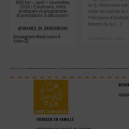
800 km – avril > novembre
ici !), nous nous so
2016 ! Coulisses, infos
pratiques et programme
visite de nuit de la
d’animations à découvrir !
Précisons d’emblée 
trésors de la […]
@GRAINES_DE_BAROUDEURS
[instagram-feed num=4
56 COMMENTAIRES / 0 VOTES
cols=2]
DEVE
FAISO
VOYAGER EN FAMILLE