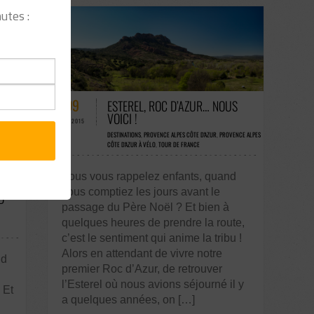
utes :
56 COMMENTAIRES / 0 VOTES
09
ESTEREL, ROC D’AZUR… NOUS
VOICI !
OCT-2015
DESTINATIONS
,
PROVENCE ALPES CÔTE D'AZUR
,
PROVENCE ALPES
CÔTE D'AZUR À VÉLO
,
TOUR DE FRANCE
Vous vous rappelez enfants, quand
vous comptiez les jours avant le
D
passage du Père Noël ? Et bien à
quelques heures de prendre la route,
c’est le sentiment qui anime la tribu !
Alors en attendant de vivre notre
nd
premier Roc d’Azur, de retrouver
l’Esterel où nous avions séjourné il y
 Et
a quelques années, on […]