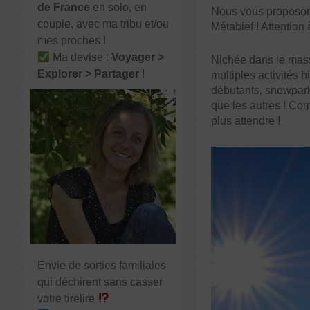
de France
en solo, en
Nous vous proposons 
couple, avec ma tribu et/ou
Métabief ! Attention 
mes proches !
Ma devise :
Voyager >
Nichée dans le massi
Explorer > Partager
!
multiples activités 
débutants, snowparks
que les autres ! Comm
plus attendre !
Envie de sorties familiales
qui déchirent sans casser
votre tirelire