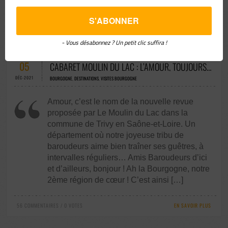
vacances à côté de chez soi, […]
112 COMMENTAIRES / 0 VOTES
EN SAVOIR PLUS
- Vous désabonnez ? Un petit clic suffira !
05
CABARET MOULIN DU LAC : L’AMOUR, TOUJOURS…
DÉC-2021
BOURGOGNE
,
DESTINATIONS
,
VISITES BOURGOGNE
Amour, c’est le nom de la nouvelle revue
proposée par Le Moulin du Lac dans la
commune de Trivy en Saône-et-Loire. Un
département où notre joyeuse tribu de
baroudeurs aime bien traîner ses guêtres, à
intervalles réguliers… Amis Baroudeurs d’ici
et d’ailleurs, bonjour ! Ah la Bourgogne, notre
2ème région de cœur ! C’est ainsi […]
56 COMMENTAIRES / 0 VOTES
EN SAVOIR PLUS