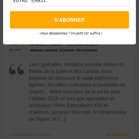
lesquels […]
50 COMMENTAIRES / 0 VOTES
EN SAVOIR PLUS
- Vous désabonnez ? Un petit clic suffira !
06
SAÔNE-ET-LOIRE > LES LIGÉRIADES
JUIL-2019
ANIMATIONS
,
BOURGOGNE
,
DESTINATIONS
,
VISITES BOURGOGNE
Les Ligériades, invitation estivale autour du
thème de la Loire et des canaux, vous
propose de découvrir le vaste patrimoine
ligérien, les offres culturelles et festivales de
Digoin… Notre tribu sera de la partie pour
l’édition 2019 en tant que spectateur et
animateur ! Amis Baroudeurs d’ici et
d’ailleurs, bonjour ! Hier soir, à l’observaloire
de Digoin, le […]
44 COMMENTAIRES / 0 VOTES
EN SAVOIR PLUS