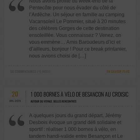
Nous avons profité du week-end de la
Pentecôte pour nous évader du côté de
l’Ardèche. Un séjour en famille au camping
Vacansoleil Le Pommier, situé à 20 minutes
des célèbres Gorges de cette destination
ensoleillée. Vous connaissez ? Venez, on
vous emmène… Amis Baroudeurs d’ici et
d’ailleurs, bonjour ! Pour ce break printanier,
nous avions choisi de […]
56 COMMENTAIRES / 0 VOTES
EN SAVOIR PLUS
20
1 000 BORNES À VÉLO DE BESANÇON AU CROISIC
JUIL-2019
AUTOUR DU VOYAGE
,
BELLES RENCONTRES
A quelques jours du grand départ, Jérémy
Desbois évoque un grand défi solidaire et
sportif : réaliser 1 000 bornes à vélo, en
tandem handi-valide entre Besançon et Le