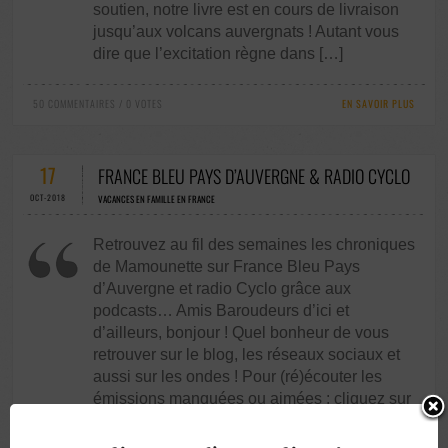
soutien, notre livre est en cours de livraison
jusqu’aux volcans auvergnats ! Autant vous
dire que l’excitation règne dans […]
50 COMMENTAIRES / 0 VOTES
EN SAVOIR PLUS
17
FRANCE BLEU PAYS D’AUVERGNE & RADIO CYCLO
OCT-2018
VACANCES EN FAMILLE EN FRANCE
Retrouvez au fil des semaines les chroniques
de Mamounette sur France Bleu Pays
d’Auvergne et radio Cyclo grâce aux
podcasts… Amis Baroudeurs d’ici et
d’ailleurs, bonjour ! Quel bonheur de vous
retrouver sur le blog, les réseaux sociaux et
aussi sur les ondes ! Pour (ré)écouter les
émissions manquées ou aimées : cliquez sur
la […]