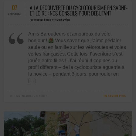
07
À LA DÉCOUVERTE DU CYCLOTOURISME EN SAÔNE-
ET-LOIRE : NOS CONSEILS POUR DÉBUTANT
AOÛT-2024
BOURGOGNE À VÉLO
,
VOYAGER À VÉLO
Amis Baroudeurs et amoureux du vélo,
bonjour !
Vous savez que j’aime pédaler
seule ou en famille sur les véloroutes et voies
vertes françaises. Cette fois, l’aventure s’est
jouée entre filles ! J’ai réuni 4 copines au
profil différent – de la cyclotouriste aguerrie à
la novice – pendant 3 jours, pour rouler en
[…]
0 COMMENTAIRES / 0 VOTES
EN SAVOIR PLUS