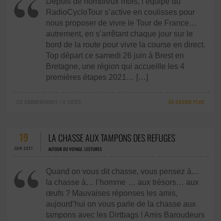
Depuis de nombreux mois, l’équipe du
RadioCycloTour s’active en coulisses pour
nous proposer de vivre le Tour de France…
autrement, en s’arrêtant chaque jour sur le
bord de la route pour vivre la course en direct.
Top départ ce samedi 26 juin à Brest en
Bretagne, une région qui accueille les 4
premières étapes 2021… […]
112 COMMENTAIRES / 0 VOTES
EN SAVOIR PLUS
19
LA CHASSE AUX TAMPONS DES REFUGES
JUIN-2021
AUTOUR DU VOYAGE
,
LECTURES
Quand on vous dit chasse, vous pensez à…
la chasse à… l’homme … aux trésors… aux
œufs ? Mauvaises réponses les amis,
aujourd’hui on vous parle de la chasse aux
tampons avec les Dirtbags ! Amis Baroudeurs