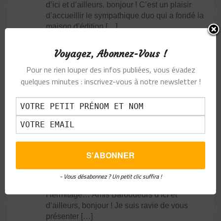
d’ici et d’ailleurs, bonjour ! C’est un plaisir
d’accueillir le sympathique duo qui a fondé la
maison d’édition […]
52 COMMENTAIRES / 0 VOTES
Voyagez, Abonnez-Vous !
EN SAVOIR PLUS
Pour ne rien louper des infos publiées, vous évadez
quelques minutes : inscrivez-vous à notre newsletter !
09
ARDÈCHE HERMITAGE : DES VACANCES
ENSOLEILLÉES POUR TOUTE LA FAMILLE !
JUIN-2021
VACANCES EN FAMILLE EN FRANCE
Cap sur un joli coin de France découvert lors
d’une journée de travail de Mamounette sur la
ViaRhôna. Et qui mieux qu’un expert du
tourisme local pour nous le présenter ?
Spécialiste activités sport nature, Damien
- Vous désabonnez ? Un petit clic suffira !
Mathieu nous emmène en balade en Ardèche
Hermitage… Amis Baroudeurs d’ici et
d’ailleurs, bonjour ! Je suis ravie de vous
présenter […]