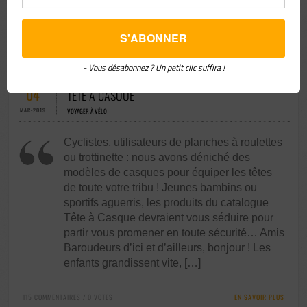
les souvenirs de notre « Tour » […]
89 COMMENTAIRES / 0 VOTES
EN SAVOIR PLUS
- Vous désabonnez ? Un petit clic suffira !
04
TÊTE À CASQUE
MAR-2019
VOYAGER À VÉLO
Cyclistes, utilisateurs de planches à roulettes
ou trottinette : nous avons déniché des
modèles de casques pour équiper les têtes
de toute votre tribu ! Jeunes bambins ou
sportifs aguerris, les produits du catalogue
Tête à Casque devraient vous séduire pour
partir vous promener en toute sécurité… Amis
Baroudeurs d’ici et d’ailleurs, bonjour ! Les
enfants grandissent vite, […]
115 COMMENTAIRES / 0 VOTES
EN SAVOIR PLUS