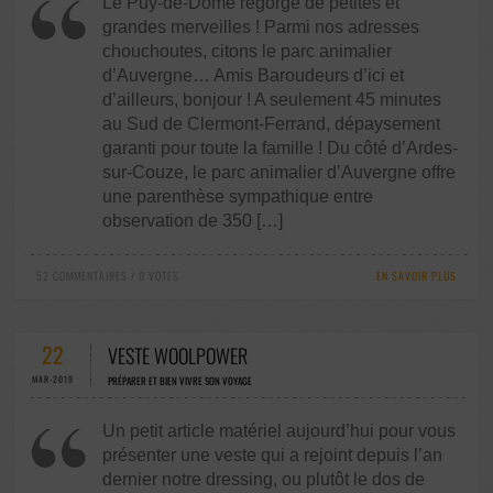
Le Puy-de-Dôme regorge de petites et
grandes merveilles ! Parmi nos adresses
chouchoutes, citons le parc animalier
d’Auvergne… Amis Baroudeurs d’ici et
d’ailleurs, bonjour ! A seulement 45 minutes
au Sud de Clermont-Ferrand, dépaysement
garanti pour toute la famille ! Du côté d’Ardes-
sur-Couze, le parc animalier d’Auvergne offre
une parenthèse sympathique entre
observation de 350 […]
52 COMMENTAIRES / 0 VOTES
EN SAVOIR PLUS
22
VESTE WOOLPOWER
MAR-2019
PRÉPARER ET BIEN VIVRE SON VOYAGE
Un petit article matériel aujourd’hui pour vous
présenter une veste qui a rejoint depuis l’an
dernier notre dressing, ou plutôt le dos de