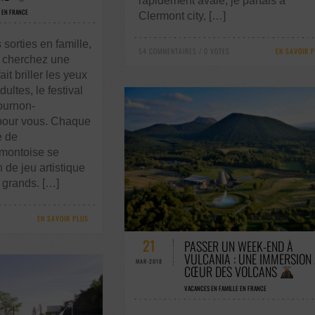
rapidement avalé, je partais à
 EN FRANCE
Clermont city, […]
 sorties en famille,
54 COMMENTAIRES / 0 VOTES
EN SAVOIR 
 cherchez une
ait briller les yeux
ultes, le festival
urnon-
 pour vous. Chaque
e de
rmontoise se
 de jeu artistique
s grands. […]
EN SAVOIR PLUS
53 COMMENTAIRES / 0 VOTES
21
PASSER UN WEEK-END À
VULCANIA : UNE IMMERSION
MAR-2018
CŒUR DES VOLCANS
VACANCES EN FAMILLE EN FRANCE