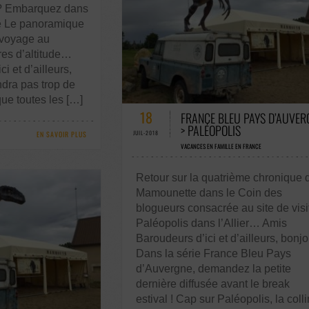
 ? Embarquez dans
ère Le panoramique
 voyage au
es d’altitude…
i et d’ailleurs,
ndra pas trop de
3 COMMENTAIRES / 0 VOTES
que toutes les […]
18
FRANCE BLEU PAYS D’AUVER
> PALÉOPOLIS
JUIL-2018
EN SAVOIR PLUS
VACANCES EN FAMILLE EN FRANCE
Retour sur la quatrième chronique 
Mamounette dans le Coin des
blogueurs consacrée au site de visi
Paléopolis dans l’Allier… Amis
Baroudeurs d’ici et d’ailleurs, bonjo
Dans la série France Bleu Pays
d’Auvergne, demandez la petite
dernière diffusée avant le break
estival ! Cap sur Paléopolis, la coll