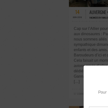
57 COMMENTAIRE
14
AUVERGNE >
JUIN-2018
VACANCES EN FAMILLE
Cap sur l’Allier pour 
aux dinosaures : Pa
nous sommes allés 
sympathique dimanc
enfants et des ami
Baroudeurs d’ici et d
Cela faisait un mo
avions envie d’aller 
dédié à la paléontol
Gannat, chez nos voi
[…]
Pour 
57 COMMENTAIRES / 1 VOTES