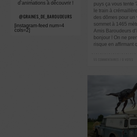
d’animations à découvrir !
puys ça vous tente
le train à crémaill
@GRAINES_DE_BAROUDEURS
des dômes pour un
sommet à 1465 mètr
[instagram-feed num=4
cols=2]
Amis Baroudeurs d’ic
bonjour ! On ne pre
risque en affirmant 
55 COMMENTAIRES / 0 VOTES