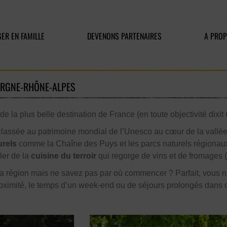
ER EN FAMILLE
DEVENONS PARTENAIRES
A PRO
ERGNE-RHÔNE-ALPES
e la plus belle destination de France (en toute objectivité di
lassée au patrimoine mondial de l’Unesco au cœur de la vallée 
urels
comme la Chaîne des Puys et les parcs naturels régionaux, c
ler de la
cuisine du terroir
qui regorge de vins et de fromage
 la région mais ne savez pas par où commencer ? Parfait, vous n
ximité, le temps d’un week-end ou de séjours prolongés dans ce