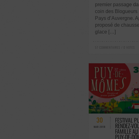
premier passage da
coin des Blogueurs 
Pays d’Auvergne. A
proposé de chausser
glace […]
57 COMMENTAIRES / 0 VOTES
53 COMMENTAIRE
30
FESTIVAL P
RENDEZ-VOU
MAR-2018
FAMILLE AU
PUY-DE-DÔ