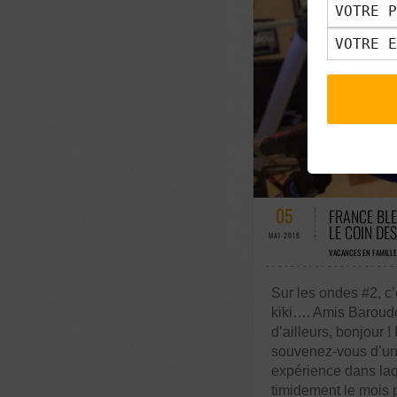
57 COMMENTAIRE
05
FRANCE BLE
LE COIN DE
MAI-2018
VACANCES EN FAMILLE
Sur les ondes #2, c’
kiki…. Amis Baroudeu
d’ailleurs, bonjour !
souvenez-vous d’un
expérience dans laq
timidement le mois