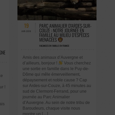
54 COMMENTAIRES / 0 VOTES
19
PARC ANIMALIER D’ARDES-SUR-
COUZE : NOTRE JOURNÉE EN
AVR-2018
FAMILLE AU MILIEU D’ESPÈCES
MENACÉES
VACANCES EN FAMILLE EN FRANCE
GNE
Amis des animaux d’Auvergne et
d’ailleurs, bonjour !
Vous cherchez
une sortie en famille dans le Puy-de-
Dôme qui mêle émerveillement,
ce
dépaysement et noble cause ? Cap
sur Ardes-sur-Couze, à 45 minutes au
ur !
sud de Clermont-Ferrand, pour une
journée au Parc Animalier
d’Auvergne. Au sein de notre tribu de
ais
Baroudeurs, chaque visite nous
montre un […]