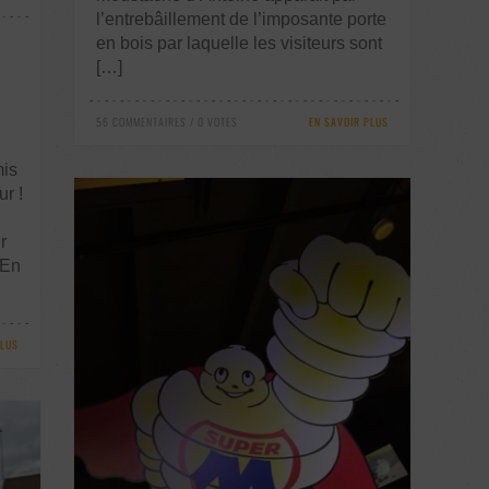
l’entrebâillement de l’imposante porte
en bois par laquelle les visiteurs sont
[…]
56 COMMENTAIRES / 0 VOTES
EN SAVOIR PLUS
mis
ur !
r
 En
PLUS