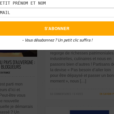
07
AUVERGNE > L’AVENTURE
MICHELIN
MAI-2018
VACANCES EN FAMILLE EN FRANCE
Focus sur l’Aventure Michelin : une
visite interactive et particulièrement
ludique au cœur de la capitale
- Vous désabonnez ? Un petit clic suffira !
auvergnate… Amis Baroudeurs d’ici
d’ailleurs, bonjour ! L’Auvergne
S / 0 VOTES
regorge de richesses patrimoniales
industrielles, culinaires et nous en
U PAYS D’AUVERGNE :
passons bien d’autres ! Partisans d
S BLOGUEURS
la devise « Pas besoin d’aller loin
 EN FRANCE
pour être dépaysé et passer un bon
moment », nous […]
est parti mon
rs d’ici et
56 COMMENTAIRES / 0 VOTES
EN SAVOIR 
 Peut-être vous
e nouvelle
uelle je démarrais
 passé ? Un