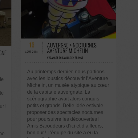
47 COMMENTAIRES / 0 VOTES
16
AUVERGNE > NOCTURNES
AVENTURE MICHELIN
GNE
AOÛT-2018
VACANCES EN FAMILLE EN FRANCE
Au printemps dernier, nous partions
avec les loustics découvrir l’Aventure
de
Michelin, un musée atypique au cœur
de la capitale auvergnate. La
te
scénographie avait alors conquis
petits et grands. Belle idée estivale :
ur !
proposer des spectacles nocturnes
pour poursuivre les découvertes !
Amis Baroudeurs d’ici et d’ailleurs,
bonjour ! L’équipe du site a eu la
ine