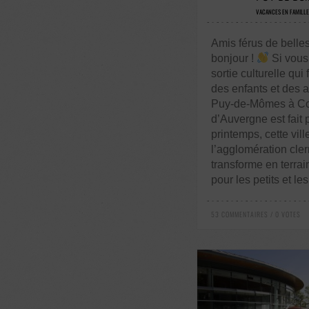
VACANCES EN FAMILLE
Amis férus de belles
bonjour !
Si vous
sortie culturelle qui f
des enfants et des ad
Puy-de-Mômes à Co
d’Auvergne est fait
printemps, cette vill
l’agglomération cle
transforme en terrain
pour les petits et le
53 COMMENTAIRES / 0 VOTES