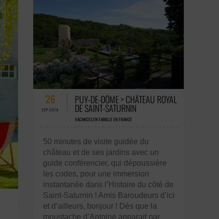
56 COMMENTAIRES / 0 VOTES
26
PUY-DE-DÔME > CHÂTEAU ROYAL
DE SAINT-SATURNIN
SEP-2018
VACANCES EN FAMILLE EN FRANCE
50 minutes de visite guidée du
château et de ses jardins avec un
guide conférencier, qui dépoussière
les codes, pour une immersion
instantanée dans l’Histoire du côté de
Saint-Saturnin ! Amis Baroudeurs d’ici
A
et d’ailleurs, bonjour ! Dès que la
moustache d’Antoine apparait par