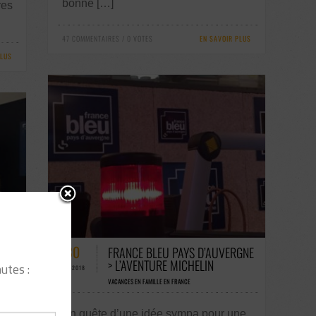
bonne […]
res
47 COMMENTAIRES / 0 VOTES
EN SAVOIR PLUS
PLUS
56 COMMENTAIRES / 0 VOTES
30
FRANCE BLEU PAYS D’AUVERGNE
> L’AVENTURE MICHELIN
utes :
MAI-2018
VACANCES EN FAMILLE EN FRANCE
En quête d’une idée sympa pour une