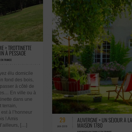
ES / 0 VOTES
E > TROTTINETTE
IN À PESSADE
 EN FRANCE
ez élu domicile
in fond des bois,
passer à côté de
es… En ville ou à
tinette dans une
 terrain,
57 COMMENTAIRES / 0 VOTES
 est à l’honneur
29
is ! Amis
AUVERGNE > UN SÉJOUR À L
MAISON 1780
’ailleurs, […]
JAN-2019