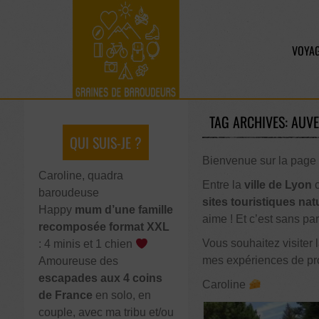
VOYAG
TAG ARCHIVES: AUV
QUI SUIS-JE ?
Bienvenue sur la page d
Caroline, quadra
Entre la
ville de Lyon
c
baroudeuse
sites touristiques nat
Happy
mum d’une famille
aime ! Et c’est sans par
recomposée format XXL
Vous souhaitez visiter
: 4 minis et 1 chien
mes expériences de pro
Amoureuse des
escapades aux 4 coins
Caroline
de France
en solo, en
couple, avec ma tribu et/ou