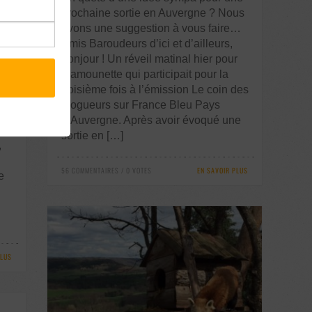
prochaine sortie en Auvergne ? Nous
avons une suggestion à vous faire…
Amis Baroudeurs d’ici et d’ailleurs,
bonjour ! Un réveil matinal hier pour
Mamounette qui participait pour la
troisième fois à l’émission Le coin des
blogueurs sur France Bleu Pays
 et
d’Auvergne. Après avoir évoqué une
sortie en […]
,
56 COMMENTAIRES / 0 VOTES
EN SAVOIR PLUS
e
PLUS