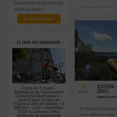
Baroudeurs et recevez nos
220 COMMENTAIRES / 0 VOTES
meilleurs plans !
Je m'abonne !
– LA TRIBU DES BAROUDEURS –
55 COMMENTAIRE
22
AUVERGNE 
4 fans de 2 roues –
DÔMES
fondateurs de l’association
AOÛT-2018
Graines De Baroudeurs –
VACANCES EN FAMILLE
partent pour un tour de
France à vélo en famille > 6
800 km – avril > novembre
Profiter d’un panor
2016 ! Coulisses, infos
sans effort au cœur
pratiques et programme