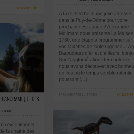
VACANCES EN FAMILLE EN FRANCE
EN SAVOIR PLUS
A la recherche d’une jolie adresse
dans le Puy-de-Dôme pour votre
prochaine escapade ? Alexandre
Molimard nous présente La Maison
1780, une étape à programmer sur
vos tablettes de toute urgence… A
Baroudeurs d’ici et d’ailleurs, bonjo
Sur l’agglomération clermontoise,
nous avons découvert avec bonheu
un lieu où le temps semble ralentir.
poussant […]
S / 0 VOTES
57 COMMENTAIRES / 0 VOTES
EN SAVOIR 
> PANORAMIQUE DES
 EN FRANCE
ama exceptionnel
 de la chaîne des