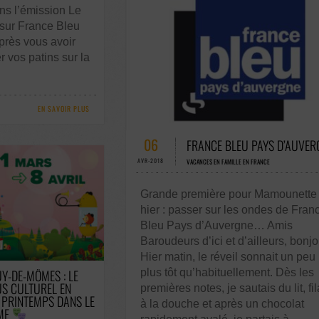
ns l’émission Le
sur France Bleu
près vous avoir
 vos patins sur la
EN SAVOIR PLUS
54 COMMENTAIRES / 0 VOTES
06
FRANCE BLEU PAYS D’AUVER
AVR-2018
VACANCES EN FAMILLE EN FRANCE
Grande première pour Mamounette
hier : passer sur les ondes de Fran
Bleu Pays d’Auvergne… Amis
Baroudeurs d’ici et d’ailleurs, bonjo
S / 0 VOTES
Hier matin, le réveil sonnait un peu
UY-DE-MÔMES : LE
plus tôt qu’habituellement. Dès les
S CULTUREL EN
premières notes, je sautais du lit, fil
 PRINTEMPS DANS LE
à la douche et après un chocolat
ME