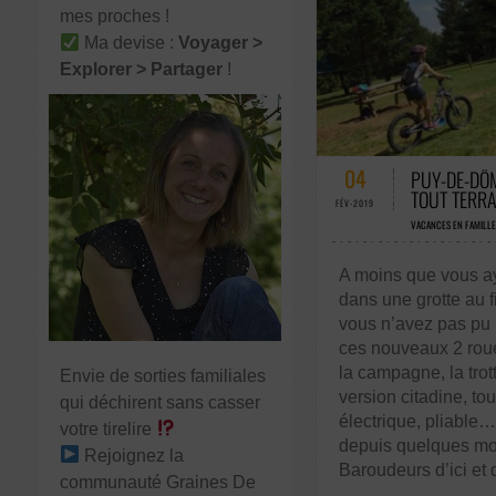
mes proches !
Ma devise :
Voyager >
Explorer > Partager
!
220 COMMENTAIR
04
PUY-DE-DÔM
TOUT TERRA
FÉV-2019
VACANCES EN FAMILLE
A moins que vous ay
dans une grotte au f
vous n’avez pas pu 
ces nouveaux 2 rou
la campagne, la trot
Envie de sorties familiales
version citadine, tout
qui déchirent sans casser
électrique, pliable…
votre tirelire
depuis quelques mo
Rejoignez la
Baroudeurs d’ici et d
communauté Graines De