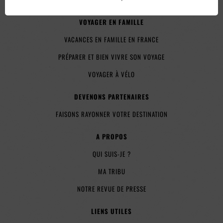
VOYAGER EN FAMILLE
VACANCES EN FAMILLE EN FRANCE
PRÉPARER ET BIEN VIVRE SON VOYAGE
VOYAGER À VÉLO
DEVENONS PARTENAIRES
FAISONS RAYONNER VOTRE DESTINATION
A PROPOS
QUI SUIS-JE ?
MA TRIBU
NOTRE REVUE DE PRESSE
LIENS UTILES