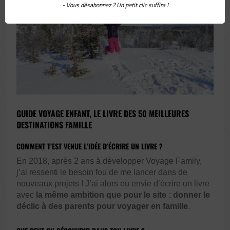
- Vous désabonnez ? Un petit clic suffira !
GUIDE VOYAGE ENFANT, LE LIVRE DES 50 MEILLEURES
DESTINATIONS FAMILLE
COMMENT T’EST VENUE L’IDÉE D’ÉCRIRE UN LIVRE ?
En 2018, après 2 ans à développer Voyage Family,
j’ai ressenti le besoin fou de me lancer dans de
nouveaux projets ! J’ai alors eu envie d’écrire un livre
avec
la même ambition que pour le site : donner le
déclic à des parents pour
voyager en famille
.