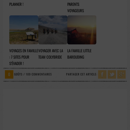
PLANNER !
PARENTS
VOYAGEURS
VOYAGES EN FAMILLE
VOYAGER AVEC LA
LA FAMILLE LITTLE
: 7 SITES POUR
TEAM COLYBRIDE
BAROUDING
S’ÉVADER !
0
GOÛTS / 109 COMMENTAIRES
PARTAGER CET ARTICLE: