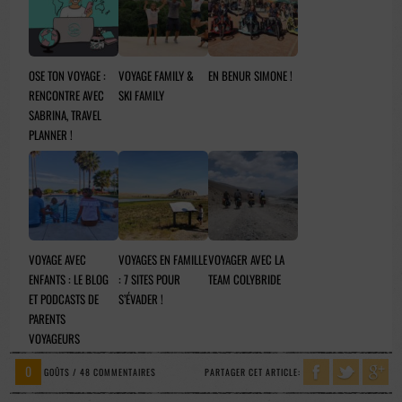
OSE TON VOYAGE :
VOYAGE FAMILY &
EN BENUR SIMONE !
RENCONTRE AVEC
SKI FAMILY
SABRINA, TRAVEL
PLANNER !
VOYAGE AVEC
VOYAGES EN FAMILLE
VOYAGER AVEC LA
ENFANTS : LE BLOG
: 7 SITES POUR
TEAM COLYBRIDE
ET PODCASTS DE
S’ÉVADER !
PARENTS
VOYAGEURS
0
GOÛTS / 48 COMMENTAIRES
PARTAGER CET ARTICLE: