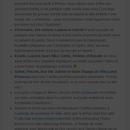
première fois leur porte à Pertuis. Nous étions ravis d’être vos
premiers invités et de partager cette soirée avec vous ! Les lego
descendus du grenier ont été plus qu’apprécié des enfants !
Une
soirée des « premières » pour tous puisque c’était également notre
première nuit chez l’habitant !
Christophe, ses enfants Loubna et Gabriel
d’avoir accepté de
partager leur maison le temps d’une soirée et permis de jouer dans
la cabane du jardin. Nous n’oublierons pas les fabuleuses
boulettes préparées par Christophe et l’apéro avec ses amis
fraichement rentrés d’un tour du monde en famille !
Estelle, Laurent, leurs filles Coline, Alviette et Rosalie
de nous
avoir prêtés leur chambre et préparé un risotto succulent !
Merci à
Laurent pour sa pédagogie culinaire
Sylvie, Vincent, leur fille Juliette et toute l’équipe de
Vélo Loisir
Provence
pour ces 2 belles journées passées ensemble.
Promis,
le temps de finir de trier les photos, et on vous raconte tout ça très
vite !
Les cyclo-voyageurs Marie, Vincent et
les cyclotoupix
rencontrés
sur notre animation dans le Luberon, tout juste rentrés de leurs
formidables aventures !
Danièle et Sonia qui nous ont fait passer 2 belles journées à
l’
auberge de jeunesse Hi Sète
alors que le temps était bien gris
!Cette liste est bien évidemment loin d’être exhaustive ! Nous
pourrions en citer beaucoup d’autres, à l’image de notre
entrevue avec Mauricette et Guy croisés aux Saintes-Marie-de-la-