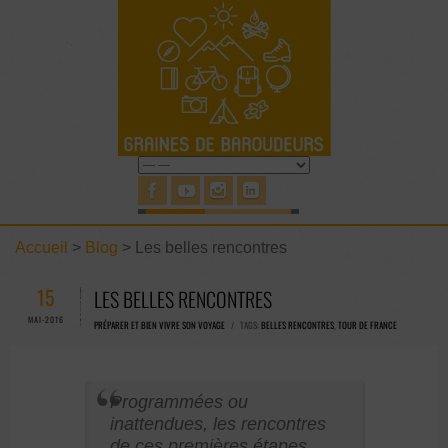
Accueil
>
Blog
>
Les belles rencontres
15
LES BELLES RENCONTRES
MAI-2016
PRÉPARER ET BIEN VIVRE SON VOYAGE
/ TAGS:
BELLES RENCONTRES
,
TOUR DE FRANCE
Programmées ou
inattendues, les rencontres
de ces premières étapes