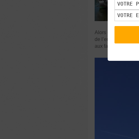
Alors certes nous a
de l’environnement f
aux falaises calcaire