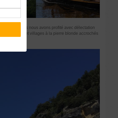
ancêtres mais nous avons profité avec délectation
t les châteaux et villages à la pierre blonde accrochés