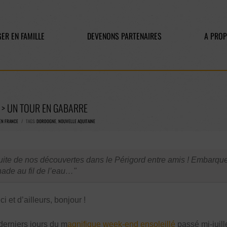
ER EN FAMILLE
DEVENONS PARTENAIRES
A PRO
> UN TOUR EN GABARRE
EN FRANCE
/ TAGS:
DORDOGNE
,
NOUVELLE AQUITAINE
ite de nos découvertes dans le Périgord entre amis ! Embarq
ade au fil de l’eau…
 et d’ailleurs, bonjour !
derniers jours du m
agnifique week-end ensoleillé
passé mi-juill