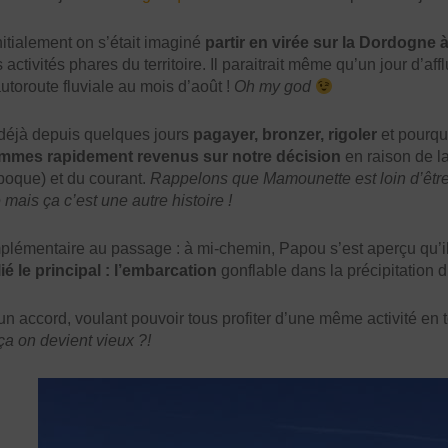
itialement on s’était imaginé
partir en virée sur la Dordogne
s activités phares du territoire. Il paraitrait même qu’un jour d’a
autoroute fluviale au mois d’août !
Oh my god
 déjà depuis quelques jours
pagayer, bronzer, rigoler
et pourquo
mmes rapidement revenus sur notre décision
en raison de l
poque) et du courant.
Rappelons que Mamounette est loin d’être u
mais ça c’est une autre histoire !
mplémentaire au passage : à mi-chemin, Papou s’est aperçu qu’i
ié le principal : l’embarcation
gonflable dans la précipitation d
n accord, voulant pouvoir tous profiter d’une même activité en to
 on devient vieux ?!