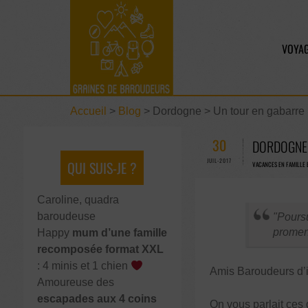
VOYAG
Accueil
>
Blog
>
Dordogne > Un tour en gabarre
30
DORDOGNE 
JUIL-2017
QUI SUIS-JE ?
VACANCES EN FAMILLE 
Caroline, quadra
baroudeuse
Poursu
promen
Happy
mum d’une famille
recomposée format XXL
: 4 minis et 1 chien
Amis Baroudeurs d’ici
Amoureuse des
escapades aux 4 coins
On vous parlait ces 