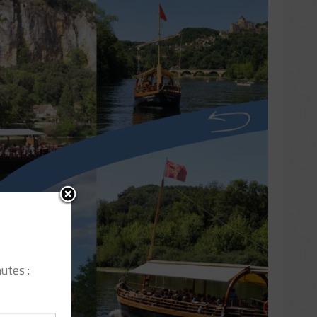
utes :