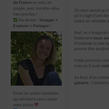
de France
en solo, en
couple, avec ma tribu et/ou
On vous avoue qu’in
mes proches !
qu’il s’agit d’une de
Ma devise :
Voyager >
rivière en véritable 
Explorer > Partager
!
Bref, on s’imaginait
finalement
nous so
d’habitude à cette é
pouvoir être analysé 
Petite précision co
mais qu’il avait
oubl
Au final, d’un commu
gabarre
.
Comment ça
Envie de sorties familiales
qui déchirent sans casser
votre tirelire