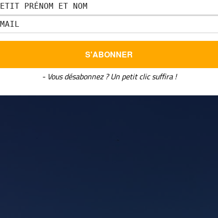
vons embarqué dans une réplique moderne des gabarres de nos 
luvial, de la richesse de sa faune et de sa flore tout en admiran
s.
- Vous désabonnez ? Un petit clic suffira !