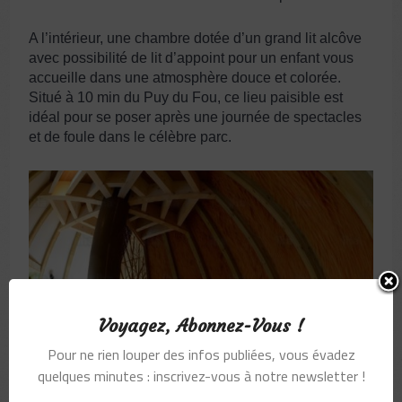
A l’intérieur, une chambre dotée d’un grand lit alcôve
avec possibilité de lit d’appoint pour un enfant vous
accueille dans une atmosphère douce et colorée.
Situé à 10 min du Puy du Fou, ce lieu paisible est
idéal pour se poser après une journée de spectacles
et de foule dans le célèbre parc.
Voyagez, Abonnez-Vous !
Pour ne rien louper des infos publiées, vous évadez
quelques minutes : inscrivez-vous à notre newsletter !