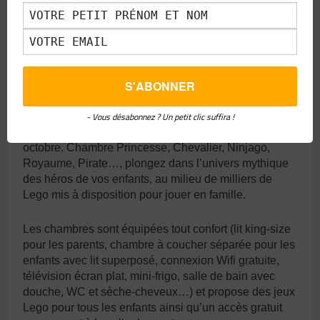
DANS UN CHÂTEAU DE LEGO : L’HÔTEL LEGO À BILLUND AU
DANEMARK
Situé à proximité du parc d’attraction LEGOLAND,
l’hôtel LEGO est dédié à l’univers des célèbres petites
- Vous désabonnez ? Un petit clic suffira !
briques et propose des chambres à thèmes avec une
vue imprenable sur le parc ouvert de fin mars à
octobre. Chambre Princesse, Chevalier, Ninjago,
Royaume, Pirate…, plongez dans l’univers mythique
des héros de vos enfants, au milieu de milliers de
Lego mis à disposition pour jouer en famille.
Les chambres sont équipées tout confort (lit king-size
pour les parents, chambre à coucher séparée pour les
enfants avec lit superposé, connexion Wifi gratuite,
télévision écran plat, mini-frigo, salle de bain avec
douche, WC et sèche-cheveux…) et propose des jeux
Lego pour tous les enfants ainsi qu’un accès gratuit