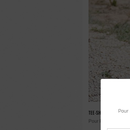
Pour 
TEE-SHIRT ANTI UV CA
Pour Pipou, nous av