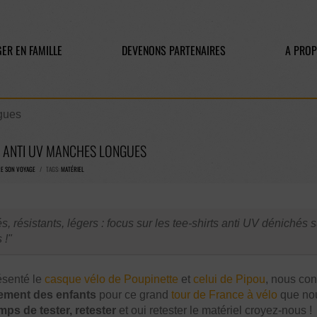
ER EN FAMILLE
DEVENONS PARTENAIRES
A PRO
gues
S ANTI UV MANCHES LONGUES
RE SON VOYAGE
/ TAGS:
MATÉRIEL
s, résistants, légers : focus sur les tee-shirts anti UV dénichés s
 !
ésenté le
casque vélo de Poupinette
et
celui de Pipou
, nous co
pement des enfants
pour ce grand
tour de France à vélo
que nou
emps de tester, retester
et oui retester le matériel croyez-nous !