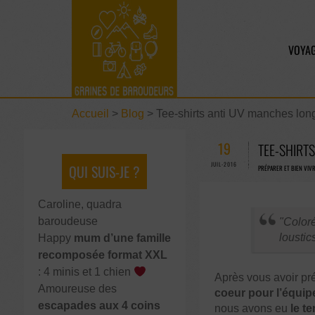
VOYAG
Accueil
>
Blog
>
Tee-shirts anti UV manches lon
19
TEE-SHIRT
JUIL-2016
QUI SUIS-JE ?
PRÉPARER ET BIEN VIV
Caroline, quadra
baroudeuse
Coloré
loustics
Happy
mum d’une famille
recomposée format XXL
: 4 minis et 1 chien
Après vous avoir pr
Amoureuse des
coeur pour l’équi
escapades aux 4 coins
nous avons eu
le t