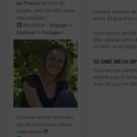
de France
en solo, en
couple, avec ma tribu et/ou
Chaque membre de l
mes proches !
soleil. Et quand on c
Ma devise :
Voyager >
Explorer > Partager
!
Nous avions décidé d
Idée validée par le 
les kids ne rechignen
TEE-SHIRT ANTI UV CA
Pour son tee-shirt 
regrette pas. Il est 
avec.
Et ça c’est déj
Envie de sorties familiales
qui déchirent sans casser
votre tirelire