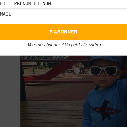
s lui avons préparé un total look bleu
- Vous désabonnez ? Un petit clic suffira !