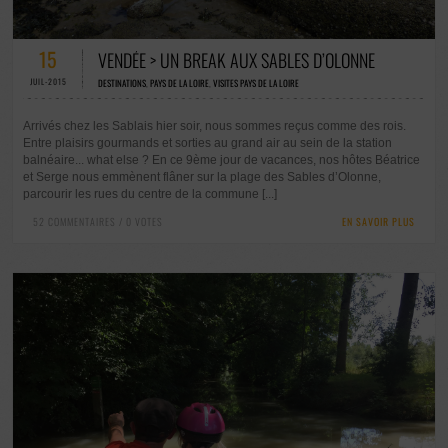
52 COMMENTAIRES / 0 VOTES
15
VENDÉE > UN BREAK AUX SABLES D’OLONNE
JUIL-2015
DESTINATIONS
,
PAYS DE LA LOIRE
,
VISITES PAYS DE LA LOIRE
Arrivés chez les Sablais hier soir, nous sommes reçus comme des rois.
Entre plaisirs gourmands et sorties au grand air au sein de la station
balnéaire... what else ? En ce 9ème jour de vacances, nos hôtes Béatrice
et Serge nous emmènent flâner sur la plage des Sables d’Olonne,
parcourir les rues du centre de la commune [...]
52 COMMENTAIRES / 0 VOTES
EN SAVOIR PLUS