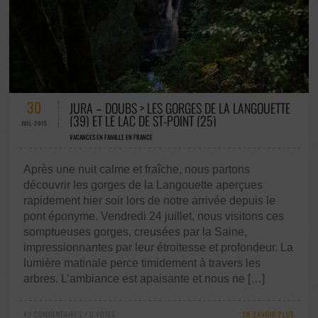
49 COMMENTAIRES / 0 VOTES
30
JURA – DOUBS > LES GORGES DE LA LANGOUETTE
(39) ET LE LAC DE ST-POINT (25)
JUIL-2015
VACANCES EN FAMILLE EN FRANCE
Après une nuit calme et fraîche, nous partons
découvrir les gorges de la Langouette aperçues
rapidement hier soir lors de notre arrivée depuis le
pont éponyme. Vendredi 24 juillet, nous visitons ces
somptueuses gorges, creusées par la Saine,
impressionnantes par leur étroitesse et profondeur. La
lumière matinale perce timidement à travers les
arbres. L’ambiance est apaisante et nous ne […]
49 COMMENTAIRES / 0 VOTES
EN SAVOIR PLUS