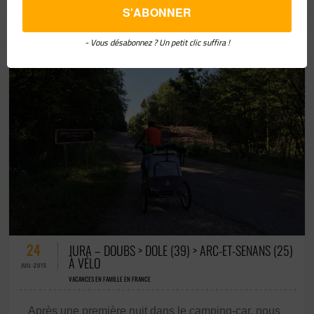
- Vous désabonnez ? Un petit clic suffira !
53 COMMENTAIRES / 0 VOTES
24
JURA – DOUBS > DOLE (39) > ARC-ET-SENANS (25)
À VÉLO
JUIL-2015
VACANCES EN FAMILLE EN FRANCE
Après une première nuit dans le camping-car, nous