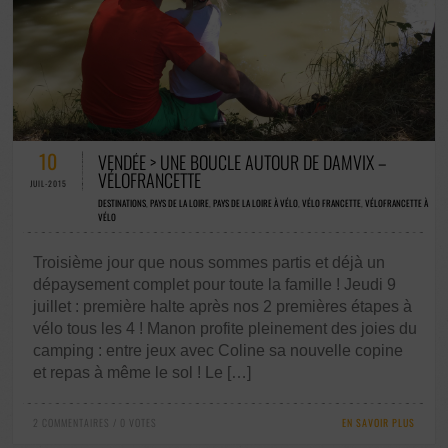
2 COMMENTAIRES / 0 VOTES
10
VENDÉE > UNE BOUCLE AUTOUR DE DAMVIX –
VÉLOFRANCETTE
JUIL-2015
DESTINATIONS
,
PAYS DE LA LOIRE
,
PAYS DE LA LOIRE À VÉLO
,
VÉLO FRANCETTE
,
VÉLOFRANCETTE À
VÉLO
Troisième jour que nous sommes partis et déjà un
dépaysement complet pour toute la famille ! Jeudi 9
juillet : première halte après nos 2 premières étapes à
vélo tous les 4 ! Manon profite pleinement des joies du
camping : entre jeux avec Coline sa nouvelle copine
et repas à même le sol ! Le […]
2 COMMENTAIRES / 0 VOTES
EN SAVOIR PLUS