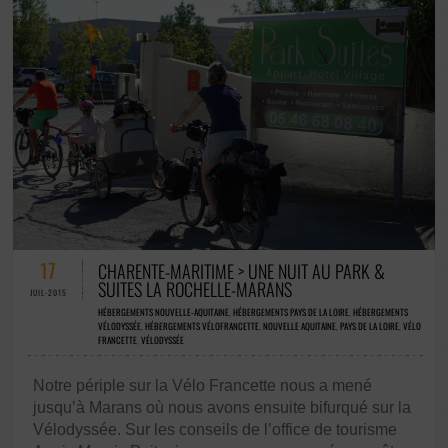
56 COMMENTAIRES / 0 VOTES
17
CHARENTE-MARITIME > UNE NUIT AU PARK &
SUITES LA ROCHELLE-MARANS
JUIL-2015
HÉBERGEMENTS NOUVELLE-AQUITAINE
,
HÉBERGEMENTS PAYS DE LA LOIRE
,
HÉBERGEMENTS
VÉLODYSSÉE
,
HÉBERGEMENTS VÉLOFRANCETTE
,
NOUVELLE AQUITAINE
,
PAYS DE LA LOIRE
,
VÉLO
FRANCETTE
,
VÉLODYSSÉE
Notre périple sur la Vélo Francette nous a mené
jusqu’à Marans où nous avons ensuite bifurqué sur la
Vélodyssée. Sur les conseils de l’office de tourisme