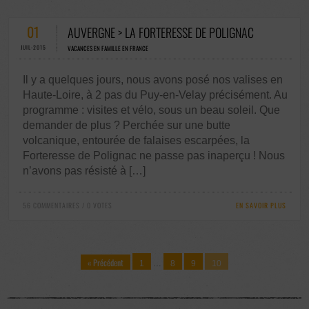
01
AUVERGNE > LA FORTERESSE DE POLIGNAC
JUIL-2015
VACANCES EN FAMILLE EN FRANCE
Il y a quelques jours, nous avons posé nos valises en
Haute-Loire, à 2 pas du Puy-en-Velay précisément. Au
programme : visites et vélo, sous un beau soleil. Que
demander de plus ? Perchée sur une butte
volcanique, entourée de falaises escarpées, la
Forteresse de Polignac ne passe pas inaperçu ! Nous
n’avons pas résisté à […]
56 COMMENTAIRES / 0 VOTES
EN SAVOIR PLUS
« Précédent
1
…
8
9
10