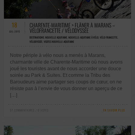
57 COMMENTAIRES / 0 VOTES
18
CHARENTE-MARITIME > FLÂNER À MARANS –
VÉLOFRANCETTE / VÉLODYSSÉE
JUIL-2015
DESTINATIONS
,
NOUVELLE AQUITAINE
,
NOUVELLE-AQUITAINE À VÉLO
,
VÉLO FRANCETTE
,
VÉLODYSSÉE
,
VISITES NOUVELLE-AQUITAINE
Notre périple à vélo nous a menés à Marans,
charmante ville de Charente-Maritime où nous avons
joué les touristes avant de nous accorder une douce
soirée au Park & Suites. Et comme la Tribu des
Baroudeurs aime partager ses coups de cœur, on ne
résiste pas à l’envie de vous donner un aperçu de ce
[…]
57 COMMENTAIRES / 0 VOTES
EN SAVOIR PLUS