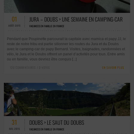
120 COMMENTAIRES / 0 VOTES
01
JURA – DOUBS > UNE SEMAINE EN CAMPING-CAR
AOÛT-2015
VACANCES EN FAMILLE EN FRANCE
Pendant que Poupinette parcourait la capitale avec mamica et papy JJ, le
reste de notre tribu est partie sillonner les routes du Jura et du Doubs
avec le camping-car de papy Bernard. Visites, baignades, randonnées et
vélo, le Jura et le Doubs offrent un panel d’activités pour tous. Entre amis
ou en famille, vous devriez être conquis [...]
120 COMMENTAIRES / 0 VOTES
EN SAVOIR PLUS
56 COMMENTAIRES / 0 VOTES
31
DOUBS > LE SAUT DU DOUBS
JUIL-2015
VACANCES EN FAMILLE EN FRANCE