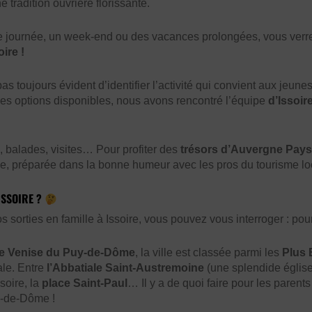
 tradition ouvrière florissante.
e journée, un week-end ou des vacances prolongées, vous verr
ire !
pas toujours évident d’identifier l’activité qui convient aux jeu
les options disponibles, nous avons rencontré l’équipe
d’Issoir
, balades, visites… Pour profiter des
trésors d’Auvergne Pays 
le, préparée dans la bonne humeur avec les pros du tourisme loc
ISSOIRE ?
s sorties en famille à Issoire, vous pouvez vous interroger : pour
te Venise du Puy-de-Dôme
, la ville est classée parmi les
Plus 
ale. Entre
l’Abbatiale Saint-Austremoine
(une splendide église
soire, la
place Saint-Paul
… Il y a de quoi faire pour les parent
-de-Dôme !