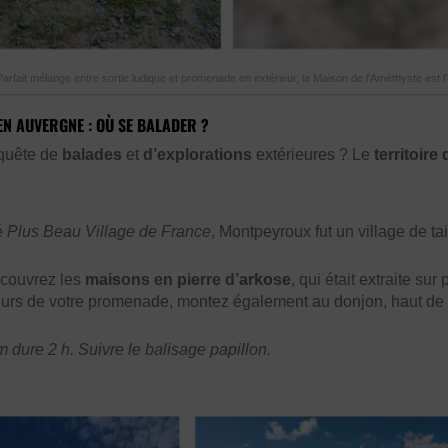
Parfait mélange entre sortie ludique et promenade en extérieur, la Maison de l’Améthyste est l’ac
 EN AUVERGNE : OÙ SE BALADER ?
 quête de
balades
et
d’explorations
extérieures ? Le
territoire 
é
Plus Beau Village de France
, Montpeyroux fut un village de ta
écouvrez les
maisons en pierre d’arkose
, qui était extraite su
urs de votre promenade, montez également au donjon, haut de 30
 dure 2 h. Suivre le balisage papillon.