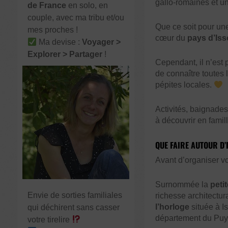
gallo-romaines et une
de France
en solo, en
couple, avec ma tribu et/ou
Que ce soit pour un
mes proches !
cœur du
pays d’Isso
Ma devise :
Voyager >
Explorer > Partager
!
Cependant, il n’est 
de connaître toutes 
pépites locales.
Activités, baignades
à découvrir en famil
QUE FAIRE AUTOUR D’
Avant d’organiser vo
Surnommée la
peti
Envie de sorties familiales
richesse architectur
l’horloge
située à Is
qui déchirent sans casser
département du Puy
votre tirelire