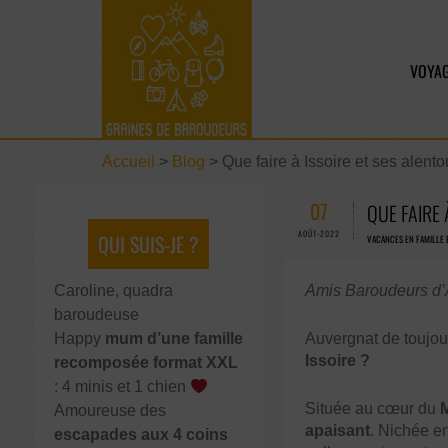
VOYAG
Accueil
>
Blog
>
Que faire à Issoire et ses alentou
07
QUE FAIRE 
AOÛT-2022
QUI SUIS-JE ?
VACANCES EN FAMILLE 
Caroline, quadra
Amis Baroudeurs d’A
baroudeuse
Happy
mum d’une famille
Auvergnat de toujour
Issoire ?
recomposée format XXL
: 4 minis et 1 chien
Située au cœur du
M
Amoureuse des
apaisant
. Nichée en
escapades aux 4 coins