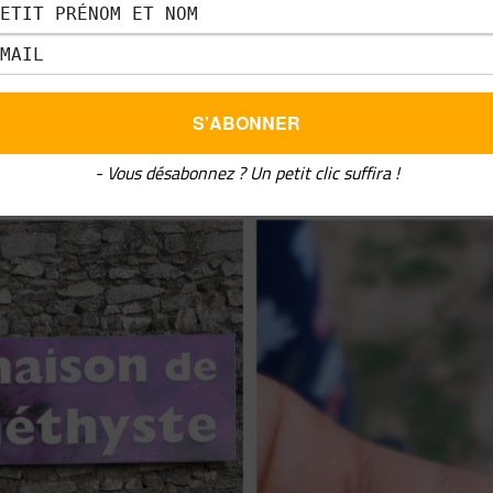
Améthyste
au Vernet-Chaméane qui propose une partie musée et 
« Prospecte ta pierre » ;
éthystes d’Auvergne
à Champagnat-le-Jeune ;
ux au Vernet-Chaméane
qui offre la possibilité de visiter des
daptées pour des enfants de 6 à 12 ans.
- Vous désabonnez ? Un petit clic suffira !