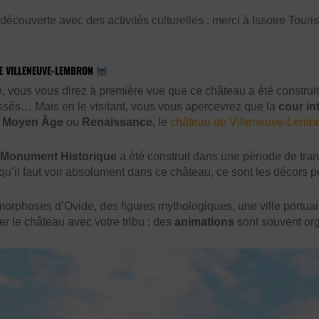
ouverte avec des activités culturelles : merci à Issoire Tourisme
E VILLENEUVE-LEMBRON
e, vous vous direz à première vue que ce château a été constru
ssés… Mais en le visitant, vous vous apercevrez que la
cour in
,
Moyen Âge
ou
Renaissance,
le
château de Villeneuve-Lemb
Monument Historique
a été construit dans une période de transit
qu’il faut voir absolument dans ce château, ce sont les décors p
orphoses d’Ovide, des figures mythologiques, une ville portuair
er le château avec votre tribu : des
animations
sont souvent or