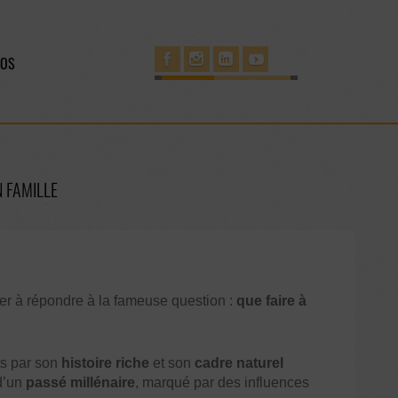
POS
N FAMILLE
der à répondre à la fameuse question :
que faire à
ts par son
histoire riche
et son
cadre naturel
 d’un
passé millénaire
, marqué par des influences