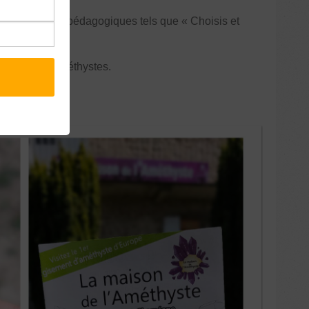
des ateliers pédagogiques tels que « Choisis et
 gisements d’améthystes.