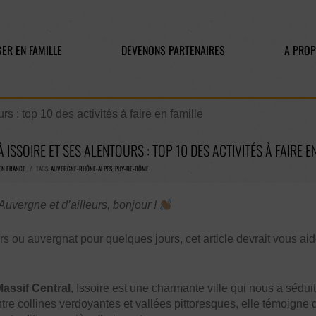
ER EN FAMILLE
DEVENONS PARTENAIRES
A PRO
rs : top 10 des activités à faire en famille
À ISSOIRE ET SES ALENTOURS : TOP 10 DES ACTIVITÉS À FAIRE E
EN FRANCE
/ TAGS:
AUVERGNE-RHÔNE-ALPES
,
PUY-DE-DÔME
uvergne et d’ailleurs, bonjour !
s ou auvergnat pour quelques jours, cet article devrait vous ai
assif Central
, Issoire est une charmante ville qui nous a sédui
tre collines verdoyantes et vallées pittoresques, elle témoigne