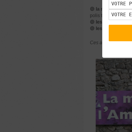
🟣
la maison de l’
polis ta pierre » ou 
🟣
les Mines d’Am
🟣
les
Mines de Po
Ces activités sont a