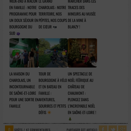
WEEK-END À MÂCON
LE GRAND
MARCHER DANS LES
EN FAMILLE : NOTRE
CHAROLAIS : NOTRE
TRACES DES
PROGRAMME POUR
TERRITOIRE, NOS
MINEURS AU MUSÉE
UN DOUX SÉJOUR EN
PÉPITES, NOS COUPS
DE LA MINE À
BOURGOGNE DU
DE CŒUR
BLANZY !
SUD
LA MAISON DU
TOUR DE
UN SPECTACLE DE
CHAROLAIS, UN
BOURGOGNE À VÉLO
NOËL FÉÉRIQUE AU
INCONTOURNABLE
ET EN BATEAU EN
CHÂTEAU DE
DE SAÔNE-ET-LOIRE
FAMILLE :
CHAUMONT :
POUR UNE SORTIE EN
AVENTURES,
PLONGEZ DANS
FAMILLE
SOURIRES ET PETITS
L’INCROYABLE NOËL
DÉFIS
EN SAÔNE-ET-LOIRE !
0
GOÛTS / 47 COMMENTAIRES
PARTAGER CET ARTICLE: