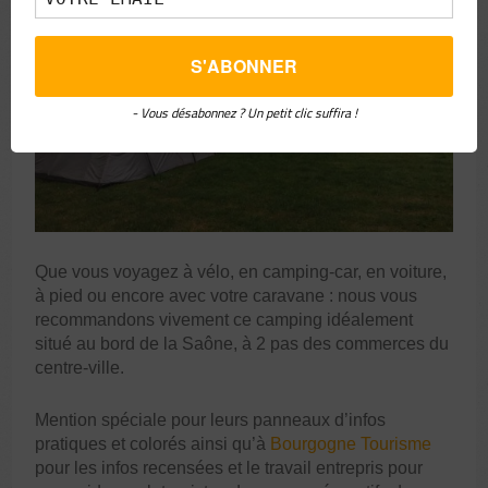
- Vous désabonnez ? Un petit clic suffira !
Que vous voyagez à vélo, en camping-car, en voiture,
à pied ou encore avec votre caravane : nous vous
recommandons vivement ce camping idéalement
situé au bord de la Saône, à 2 pas des commerces du
centre-ville.
Mention spéciale pour leurs panneaux d’infos
pratiques et colorés ainsi qu’à
Bourgogne Tourisme
pour les infos recensées et le travail entrepris pour