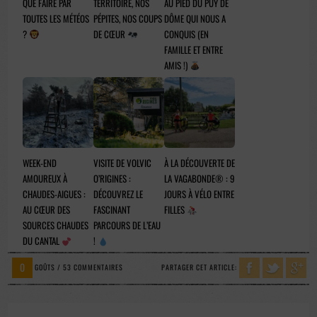
QUE FAIRE PAR
TERRITOIRE, NOS
AU PIED DU PUY DE
TOUTES LES MÉTÉOS
PÉPITES, NOS COUPS
DÔME QUI NOUS A
?
DE CŒUR
CONQUIS (EN
FAMILLE ET ENTRE
AMIS !)
WEEK-END
VISITE DE VOLVIC
À LA DÉCOUVERTE DE
AMOUREUX À
O’RIGINES :
LA VAGABONDE® : 9
CHAUDES-AIGUES :
DÉCOUVREZ LE
JOURS À VÉLO ENTRE
AU CŒUR DES
FASCINANT
FILLES
SOURCES CHAUDES
PARCOURS DE L’EAU
DU CANTAL
!
0
GOÛTS / 53 COMMENTAIRES
PARTAGER CET ARTICLE: