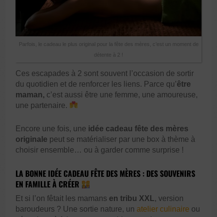
Parfois, le cadeau le plus original pour la fête des mères, c’est un moment de
détente à 2 !
Ces escapades à 2 sont souvent l’occasion de sortir
du quotidien et de renforcer les liens. Parce qu’
être
maman,
c’est aussi être une femme, une amoureuse,
une partenaire.
Encore une fois, une
idée cadeau fête des mères
originale
peut se matérialiser par une box à thème à
choisir ensemble… ou à garder comme surprise !
LA BONNE IDÉE CADEAU FÊTE DES MÈRES : DES SOUVENIRS
EN FAMILLE À CRÉER
Et si l’on fêtait les mamans
en tribu XXL
, version
baroudeurs ? Une sortie nature, un
atelier culinaire
ou