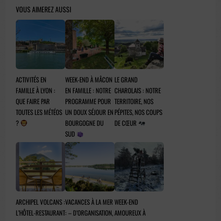
VOUS AIMEREZ AUSSI
ACTIVITÉS EN
WEEK-END À MÂCON
LE GRAND
FAMILLE À LYON :
EN FAMILLE : NOTRE
CHAROLAIS : NOTRE
QUE FAIRE PAR
PROGRAMME POUR
TERRITOIRE, NOS
TOUTES LES MÉTÉOS
UN DOUX SÉJOUR EN
PÉPITES, NOS COUPS
?
BOURGOGNE DU
DE CŒUR
SUD
ARCHIPEL VOLCANS :
VACANCES À LA MER
WEEK-END
L’HÔTEL-RESTAURANT
: – D’ORGANISATION,
AMOUREUX À