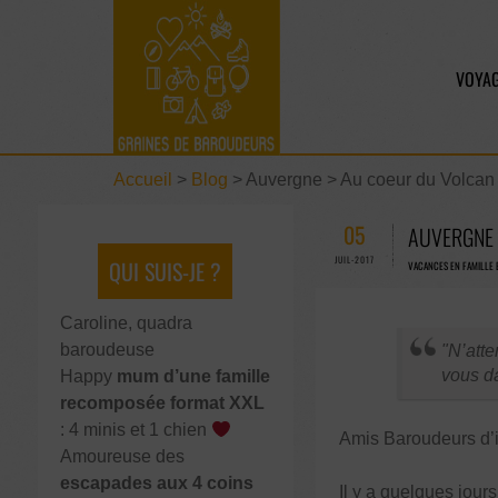
VOYAG
Accueil
>
Blog
>
Auvergne > Au coeur du Volcan
05
AUVERGNE 
JUIL-2017
QUI SUIS-JE ?
VACANCES EN FAMILLE 
Caroline, quadra
baroudeuse
N’atte
vous d
Happy
mum d’une famille
recomposée format XXL
: 4 minis et 1 chien
Amis Baroudeurs d’ici
Amoureuse des
escapades aux 4 coins
Il y a quelques jour