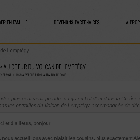
ER EN FAMILLE
DEVENONS PARTENAIRES
A PRO
 de Lemptégy
> AU COEUR DU VOLCAN DE LEMPTÉGY
EN FRANCE
/ TAGS:
AUVERGNE-RHÔNE-ALPES
,
PUY-DE-DÔME
ndez plus pour venir prendre un grand bol d’air dans la Chaîne d
ans les entrailles du Volcan de Lemptégy, accompagnée de déco
 et d’ailleurs, bonjour !
s, nous accueillions avec plaisir les cousins, plus exactement Al