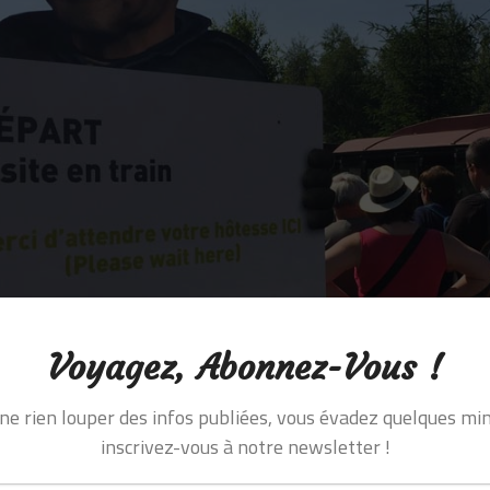
Voyagez, Abonnez-Vous !
ne rien louper des infos publiées, vous évadez quelques min
inscrivez-vous à notre newsletter !